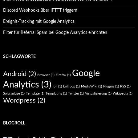
Discord Webhooks über IFTTT triggern
Ereignis-Tracking mit Google Analytics
Filter für Referral Spam bei Google Analytics einrichten
SCHLAGWORTE
Google
Android
(2)
Browser
(1)
Firefox
(1)
Analytics
(3)
IoT
(1)
Lollipop
(1)
MediaWiki
(1)
Plugins
(1)
RSS
(1)
Solaranlage
(1)
Template
(1)
Templating
(1)
Twitter
(1)
Virtualisierung
(1)
Wikipedia
(1)
Wordpress
(2)
BLOGROLL