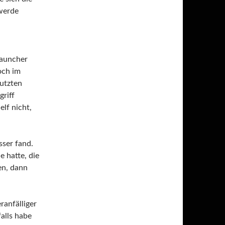
 werde
Launcher
och im
utzten
griff
elf nicht,
sser fand.
 hatte, die
en, dann
ranfälliger
alls habe