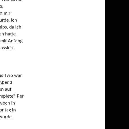
zu
m mir
rde. Ich
ips, da ich
n hatte.
 mir Anfang
assiert.
lus Two war
 Abend
on auf
mplete“. Per
twoch in
ontag in
wurde.