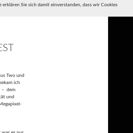
SPRINGE ZUM INHALT
 erklären Sie sich damit einverstanden, dass wir Cookies
EST
lus Two und
 bekam ich
U – dem
tät und
Megapixel-
 war es nur