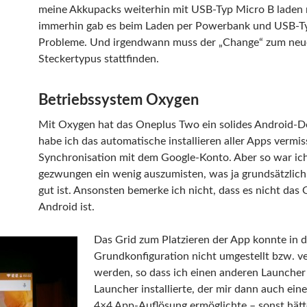
meine Akkupacks weiterhin mit USB-Typ Micro B laden 
immerhin gab es beim Laden per Powerbank und USB-Ty
Probleme. Und irgendwann muss der „Change“ zum ne
Steckertypus stattfinden.
Betriebssystem Oxygen
Mit Oxygen hat das Oneplus Two ein solides Android-De
habe ich das automatische installieren aller Apps vermiss
Synchronisation mit dem Google-Konto. Aber so war ic
gezwungen ein wenig auszumisten, was ja grundsätzlich
gut ist. Ansonsten bemerke ich nicht, dass es nicht das O
Android ist.
Das Grid zum Platzieren der App konnte in d
Grundkonfiguration nicht umgestellt bzw. v
werden, so dass ich einen anderen Launche
Launcher installierte, der mir dann auch ein
4×4 App-Auflösung ermöglichte – sonst hätte