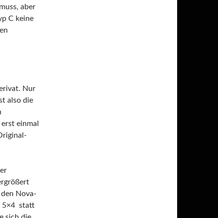
muss, aber
p C keine
uen
rivat. Nur
t also die
h
 erst einmal
riginal-
er
ergrößert
r den Nova-
e 5×4 statt
 sich die