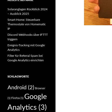
NEUESTE BEITRÄGE
Solaranglagen Rückblick 2024
– Ausblick 2025
Smart-Home: Steuerbare
Thermostate von Homematic
IP
Discord Webhooks über IFTTT
triggern
Ereignis-Tracking mit Google
Analytics
Filter für Referral Spam bei
Google Analytics einrichten
SCHLAGWORTE
Android
(2)
Browser
Google
(1)
Firefox
(1)
Analytics
(3)