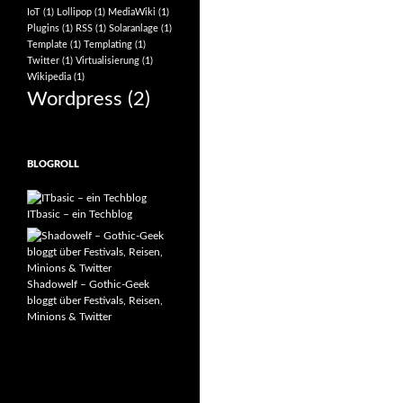
IoT
(1)
Lollipop
(1)
MediaWiki
(1)
Plugins
(1)
RSS
(1)
Solaranlage
(1)
Template
(1)
Templating
(1)
Twitter
(1)
Virtualisierung
(1)
Wikipedia
(1)
Wordpress
(2)
BLOGROLL
ITbasic – ein Techblog
Shadowelf – Gothic-Geek
bloggt über Festivals, Reisen,
Minions & Twitter